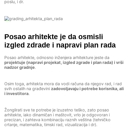
poslu, i dr.
Posao arhitekte je da osmisli
izgled zdrade i napravi plan rada
Posao arhitekte, odnosno inženjera arhitekture jeste da
projektuje (napravi projekat, izgled zgrade i plan rada) i vrši
nadzor gradnje
.
Osim toga, arhitekta mora da vodi računa da njegov rad, i rad
svih ostalih na građevini
zadovoljavaju i potrebe korisnika, ali
i investitora
.
Žonglirati sve te potrebe je izuzetno teško, zato posao
arhitekte, iako dinamičan i maštovit, vrlo je odgovoran i
precizan, i zahteva kombinaciju raznih veština (tehničko
crtanje, matematika, timski rad, vizualizacija i dr).