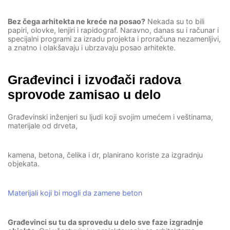
Bez čega arhitekta ne kreće na posao?
Nekada su to bili
papiri, olovke, lenjiri i rapidograf. Naravno, danas su i računar i
specijalni programi za izradu projekta i proračuna nezamenljivi,
a znatno i olakšavaju i ubrzavaju posao arhitekte.
Građevinci i izvođači radova
sprovode zamisao u delo
Građevinski inženjeri su ljudi koji svojim umećem i veštinama,
materijale od drveta,
kamena, betona, čelika i dr, planirano koriste za izgradnju
objekata.
Materijali koji bi mogli da zamene beton
Građevinci su tu da sprovedu u delo sve faze izgradnje