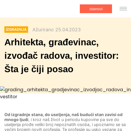
stanovi
Ažurirano 25.04.2023
IZGRADNJA
Arhitekta, građevinac,
izvođač radova, investitor:
Šta je čiji posao
Od izgradnje stana, do useljenja, naš budući stan zavisi od
mnogo ljudi
, i kroz naš život u periodu kupovine pa sve do
useljenja prođe veliki broj nepoznatih osoba, i upoznamo se sa
većim brojem novih profesija. Te profesije su usko vezane za