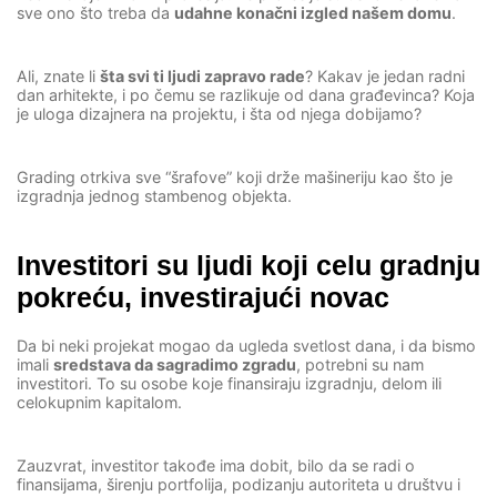
sve ono što treba da
udahne konačni izgled našem domu
.
Ali, znate li
šta svi ti ljudi zapravo rade
? Kakav je jedan radni
dan arhitekte, i po čemu se razlikuje od dana građevinca? Koja
je uloga dizajnera na projektu, i šta od njega dobijamo?
Grading otrkiva sve “šrafove” koji drže mašineriju kao što je
izgradnja jednog stambenog objekta.
Investitori su ljudi koji celu gradnju
pokreću, investirajući novac
Da bi neki projekat mogao da ugleda svetlost dana, i da bismo
imali
sredstava da sagradimo zgradu
, potrebni su nam
investitori. To su osobe koje finansiraju izgradnju, delom ili
celokupnim kapitalom.
Zauzvrat, investitor takođe ima dobit, bilo da se radi o
finansijama, širenju portfolija, podizanju autoriteta u društvu i