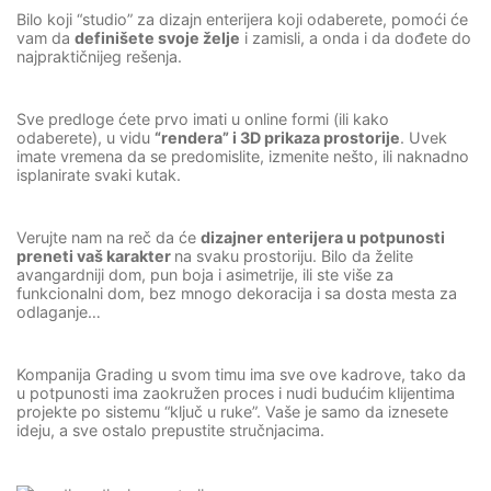
Bilo koji “studio” za dizajn enterijera koji odaberete, pomoći će
vam da
definišete svoje želje
i zamisli, a onda i da dođete do
najpraktičnijeg rešenja.
Sve predloge ćete prvo imati u online formi (ili kako
odaberete), u vidu
“rendera” i 3D prikaza prostorije
. Uvek
imate vremena da se predomislite, izmenite nešto, ili naknadno
isplanirate svaki kutak.
Verujte nam na reč da će
dizajner enterijera u potpunosti
preneti vaš karakter
na svaku prostoriju. Bilo da želite
avangardniji dom, pun boja i asimetrije, ili ste više za
funkcionalni dom, bez mnogo dekoracija i sa dosta mesta za
odlaganje…
Kompanija Grading u svom timu ima sve ove kadrove, tako da
u potpunosti ima zaokružen proces i nudi budućim klijentima
projekte po sistemu “ključ u ruke”. Vaše je samo da iznesete
ideju, a sve ostalo prepustite stručnjacima.