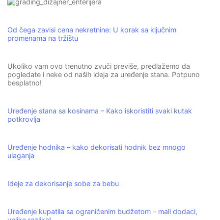
Od čega zavisi cena nekretnine: U korak sa ključnim
promenama na tržištu
Ukoliko vam ovo trenutno zvuči previše, predlažemo da
pogledate i neke od naših ideja za uređenje stana. Potpuno
besplatno!
Uređenje stana sa kosinama – Kako iskoristiti svaki kutak
potkrovlja
Uređenje hodnika – kako dekorisati hodnik bez mnogo
ulaganja
Ideje za dekorisanje sobe za bebu
Uređenje kupatila sa ograničenim budžetom – mali dodaci,
velika razlika!