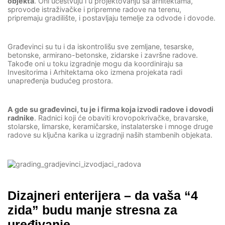
objekta
. Oni učestvuju i u projektovanju sa arhitektama,
sprovode istraživačke i pripremne radove na terenu,
pripremaju gradilište, i postavljaju temelje za odvode i dovode.
Građevinci su tu i da iskontrolišu sve zemljane, tesarske,
betonske, armirano-betonske, zidarske i završne radove.
Takođe oni u toku izgradnje mogu da koordiniraju sa
Invesitorima i Arhitektama oko izmena projekata radi
unapređenja budućeg prostora.
A gde su građevinci, tu je i firma koja izvodi radove i dovodi
radnike
. Radnici koji će obaviti krovopokrivačke, bravarske,
stolarske, limarske, keramičarske, instalaterske i mnoge druge
radove su ključna karika u izgradnji naših stambenih objekata.
Dizajneri enterijera – da vaša “4
zida” budu manje stresna za
uređivanje