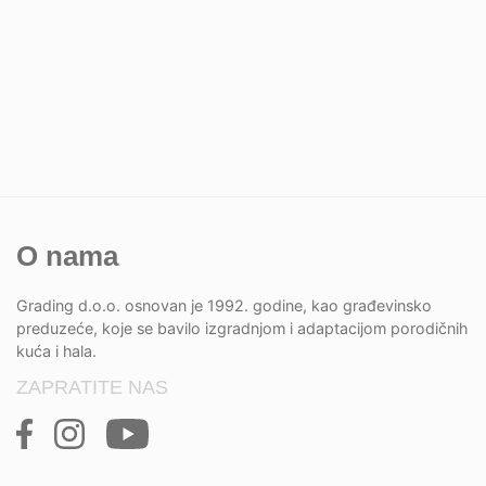
O nama
Grading d.o.o. osnovan je 1992. godine, kao građevinsko
preduzeće, koje se bavilo izgradnjom i adaptacijom porodičnih
kuća i hala.
ZAPRATITE NAS