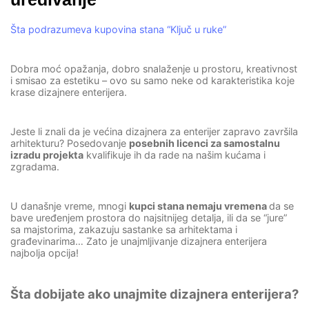
Šta podrazumeva kupovina stana “Ključ u ruke”
Dobra moć opažanja, dobro snalaženje u prostoru, kreativnost
i smisao za estetiku – ovo su samo neke od karakteristika koje
krase dizajnere enterijera.
Jeste li znali da je većina dizajnera za enterijer zapravo završila
arhitekturu? Posedovanje
posebnih licenci za samostalnu
izradu projekta
kvalifikuje ih da rade na našim kućama i
zgradama.
U današnje vreme, mnogi
kupci stana nemaju vremena
da se
bave uređenjem prostora do najsitnijeg detalja, ili da se “jure”
sa majstorima, zakazuju sastanke sa arhitektama i
građevinarima… Zato je unajmljivanje dizajnera enterijera
najbolja opcija!
Šta dobijate ako unajmite dizajnera enterijera?