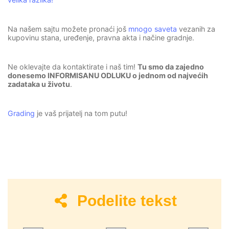
Na našem sajtu možete pronaći još
mnogo saveta
vezanih za
kupovinu stana, uređenje, pravna akta i načine gradnje.
Ne oklevajte da kontaktirate i naš tim!
Tu smo da zajedno
donesemo INFORMISANU ODLUKU o jednom od najvećih
zadataka u životu
.
Grading
je vaš prijatelj na tom putu!
Podelite tekst