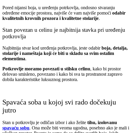
Pored nijansi boja, u uređenju potrkovlja, ondosno stvaranju
određene emocije prostora, najviše će vam najviše pomoći
odabir
kvalitetnih krovnih prozora i kvalitetne stolarije
.
Stan povezan u celinu je najbitnija stavka pri uređenju
potkrovlja
Najbitnija stvar kod uređenja potkrovlja, jeste odabir
boja, detalja,
stolarije i nameštaja koji će biti u skladu sa svim ostalim
elementima
.
Potkrovlje moramo povezati u stilsku celinu
, kako bi prostor
delovao smisleno, povezano i kako bi sva ta prostranost zapravo
dobila karakteristike luksuznog prostora.
Spavaća soba u kojoj svi rado dočekuju
jutro
Stan u potkrovlju je odličan izbor i ako želite
tihu, izolovanu
spavaću sobu
. Ona može biti veoma ugodna, posebno ako je mali i