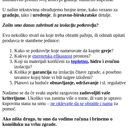
U našim tekstovima obrađujemo brojne teme, kako vezano za
gradnju
, tako i
uređenje
, ili
pravno-birokratske
detalje.
Zašto smo danas zabrinuti za izolaciju potkrovlja?
Evo nekoliko stvari na koje treba obratiti pažnju, ili odmah upitati
prodavca te stambene jedinice:
Kako se potkrovlje koje nameravate da kupite
greje
?
Kakva je
energetska efikasnost
prostora?
Koji su materijali korišćeni za
toplotnu
, hidro i zvučnu
izolaciju?
Kolika je
garancija
na izolaciju čitave zgrade, a posebno
tavanice kojoj biste vi bili najpre izloženi?
Planovi za buduće
obnavljanje, održavanje
i sl. regulative
Nadamo se da će svaki aspekt razgovora
zadovoljiti vaše
kriterijume
. Ukoliko vas zanima više o tome, ili vam je upravo
kupovina stana na umu –
ne oklevajte da se obratite i nama
za
pomoć.
Ako ništa drugo, tu smo da vodimo računa i brinemo o
komšiluku na vrhu zgrade.