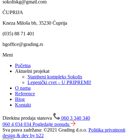
sokoliskg@gmail.com
ĆUPRIJA
Kneza Miloša bb, 35230 Ćuprija
(035) 88 71 401
bgoffice@grading.rs
Meni
Početna
Aktuelni projekat
Stambeni kompleks Sokolis
Lepenički cvet – U PRIPREMI!
O nama
Reference
Blog
Kontakt
Direktna prodaja stanova
060 3 340 340
060 4 034 034
Pogledajte ponudu
Sva prava zadržana: ©2021 Grading d.o.o.
Politika privatnosti
design & dev by b22