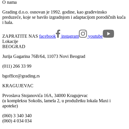
O nama
Grading d.o.o. osnovan je 1992. godine, kao građevinsko
preduzeće, koje se bavilo izgradnjom i adaptacijom porodičnih kuća
i hala.
ZAPRATITE NAS
facebook
instagram
youtube
Lokacije
BEOGRAD
Jurija Gagarina 76B/64, 11073 Novi Beograd
(011) 266 33 99
bgoffice@grading.rs
KRAGUJEVAC
Prvoslava Stojanovića 16A, 34000 Kragujevac
(u kompleksu Sokolis, lamela 2, u produžetku lokala Maxi i
apoteke)
(060) 3 340 340
(060) 4 034 034