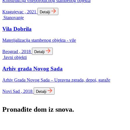
Konstrukcija višeporodičnog stambenog objekta
Kragujevac , 2021
Detalji
Stanovanje
Vila Dobrila
Materijalizacija stambenog objekta - vile
Beograd , 2018
Detalji
Javni objekti
Arhiv grada Novog Sada
Arhiv Grada Novog Sada – Upravna zgrada, depoi, garaže
Novi Sad , 2018
Detalji
Pronađite dom iz snova.