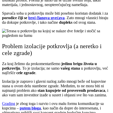
ušuškan prostor. Poenta je samo da se držite svetlih boja, lakih
materijala, i jednostavnog, neopterećujućeg nameštaja.
Spavaća soba u potkrovlju može biti posebno koristan dodatak i za
porodice čiji se
broj članova uvećava
. Zato mnogi vlasnici biraju
da dokupe potkrovlje, i tako načine
dupleks
od svog stana.
Problem izolacije potkrovlja (a neretko i
cele zgrade)
Za kraj želimo da prokomentarišemo
jedinu brigu života u
potkrovlju
. To je izolacija; ne samo
vašeg stana
u potkrovlju, već
najčešće
cele zgrade
.
Izolacija je zapravo i glavni razlog zašto mnogi beže od kupovine
stana u ovom delu stambene zgrade. Međutim, to ne mora biti ni
najmanji problem ako
stan kupujete od proverenih prodavaca
, i
ako vam sam investitor izađe u susret i objasni sve što vas zanima.
Grading
je zbog toga i razvio i ovu malu formu komunikacije sa
kupcima –
putem bloga
, kao način da dopre do interesenata, i
ultimativno približi svoj koncept gradnje budućim kupcima.