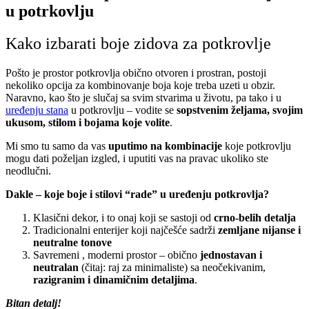
Kako izbarati boje zidova za potkrovlje
Pošto je prostor potkrovlja obično otvoren i prostran, postoji
nekoliko opcija za kombinovanje boja koje treba uzeti u obzir.
Naravno, kao što je slučaj sa svim stvarima u životu, pa tako i u
uređenju stana
u potkrovlju – vodite se
sopstvenim željama, svojim
ukusom, stilom i bojama koje volite
.
Mi smo tu samo da vas
uputimo na kombinacije
koje potkrovlju
mogu dati poželjan izgled, i uputiti vas na pravac ukoliko ste
neodlučni.
Dakle – koje boje i stilovi “rade” u uređenju potkrovlja?
Klasični dekor, i to onaj koji se sastoji od
crno-belih detalja
Tradicionalni enterijer koji najčešće sadrži
zemljane nijanse i
neutralne tonove
Savremeni , moderni prostor – obično
jednostavan i
neutralan
(čitaj: raj za minimaliste) sa neočekivanim,
razigranim i dinamičnim detaljima
.
Bitan detalj!