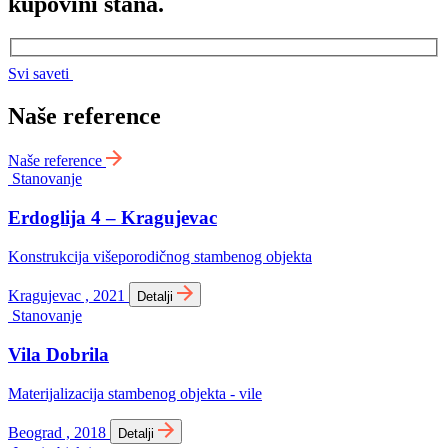
kupovini stana.
Svi saveti
Naše reference
Naše reference
Stanovanje
Erdoglija 4 – Kragujevac
Konstrukcija višeporodičnog stambenog objekta
Kragujevac , 2021
Detalji
Stanovanje
Vila Dobrila
Materijalizacija stambenog objekta - vile
Beograd , 2018
Detalji