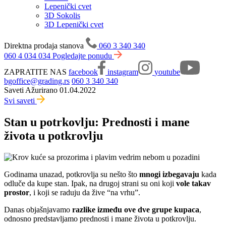
Lepenički cvet
3D Sokolis
3D Lepenički cvet
Direktna prodaja stanova
060 3 340 340
060 4 034 034
Pogledajte ponudu
ZAPRATITE NAS
facebook
instagram
youtube
bgoffice@grading.rs
060 3 340 340
Saveti
Ažurirano 01.04.2022
Svi saveti
Stan u potrkovlju: Prednosti i mane
života u potkrovlju
Godinama unazad, potkrovlja su nešto što
mnogi izbegavaju
kada
odluče da kupe stan. Ipak, na drugoj strani su oni koji
vole takav
prostor
, i koji se raduju da žive “na vrhu”.
Danas objašnjavamo
razlike između ove dve grupe kupaca
,
odnosno predstavljamo prednosti i mane života u potkrovlju.