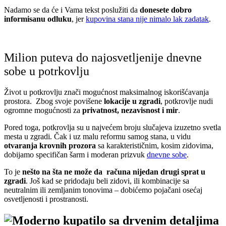
Nadamo se da će i Vama tekst poslužiti da
donesete dobro
informisanu odluku
, jer
kupovina stana nije nimalo lak zadatak
.
Milion puteva do najosvetljenije dnevne
sobe u potrkovlju
Život u potkrovlju znači mogućnost maksimalnog iskorišćavanja
prostora. Zbog svoje povišene
lokacije u zgradi
, potkrovlje nudi
ogromne mogućnosti za
privatnost, nezavisnost i mir
.
Pored toga, potkrovlja su u najvećem broju slučajeva izuzetno svetla
mesta u zgradi. Čak i uz malu reformu samog stana, u vidu
otvaranja krovnih prozora
sa karakterističnim, kosim zidovima,
dobijamo specifičan šarm i moderan prizvuk
dnevne sobe
.
To je
nešto na šta ne može da računa nijedan drugi sprat u
zgradi
. Još kad se pridodaju beli zidovi, ili kombinacije sa
neutralnim ili zemljanim tonovima – dobićemo pojačani osećaj
osvetljenosti i prostranosti.