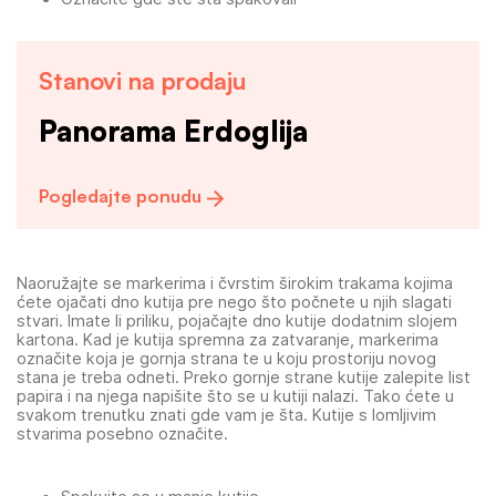
Stanovi na prodaju
Panorama Erdoglija
Pogledajte ponudu
Naoružajte se markerima i čvrstim širokim trakama kojima
ćete ojačati dno kutija pre nego što počnete u njih slagati
stvari. Imate li priliku, pojačajte dno kutije dodatnim slojem
kartona. Kad je kutija spremna za zatvaranje, markerima
označite koja je gornja strana te u koju prostoriju novog
stana je treba odneti. Preko gornje strane kutije zalepite list
papira i na njega napišite što se u kutiji nalazi. Tako ćete u
svakom trenutku znati gde vam je šta. Kutije s lomljivim
stvarima posebno označite.