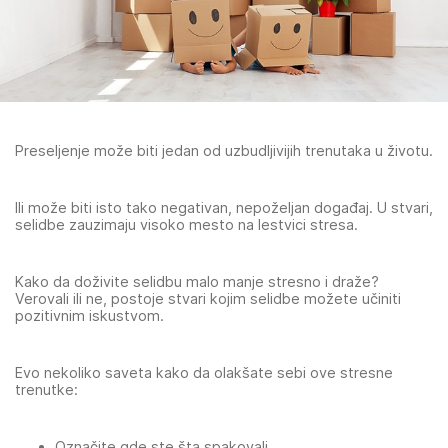
Preseljenje može biti jedan od uzbudljivijih trenutaka u životu.
Ili može biti isto tako negativan, nepoželjan događaj. U stvari,
selidbe zauzimaju visoko mesto na lestvici stresa.
Kako da doživite selidbu malo manje stresno i draže?
Verovali ili ne, postoje stvari kojim selidbe možete učiniti
pozitivnim iskustvom.
Evo nekoliko saveta kako da olakšate sebi ove stresne
trenutke:
Označite gde ste šta spakovali