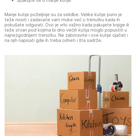
Spakujte se u manje kutije
Manje kutije poželjnije su za selidbe. Velike kutije puno je
teže nositi i zadavaće vam muke već u trenutku kada ih
pokušate odgurati. Ovo je vrlo važno kada pakujete knjige ili
teže stvari pod kojima bi dno većih kutija moglo popustiti u
najnezgodnijem trenutku. Ne zaboravite i ove kutije ojačati i
na njih napisati gde ih treba odneti i šta sadrže.