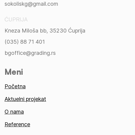
sokoliskg@gmail.com
ĆUPRIJA
Kneza Miloša bb, 35230 Ćuprija
(035) 88 71 401
bgoffice@grading.rs
Meni
Početna
Aktuelni projekat
O nama
Reference