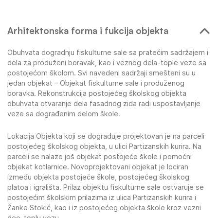
Arhitektonska forma i fukcija objekta
Obuhvata dogradnju fiskulturne sale sa pratećim sadržajem i
dela za produženi boravak, kao i veznog dela-tople veze sa
postojećom školom. Svi navedeni sadržaji smešteni su u
jedan objekat – Objekat fiskulturne sale i produženog
boravka. Rekonstrukcija postojećeg školskog objekta
obuhvata otvaranje dela fasadnog zida radi uspostavljanje
veze sa dograđenim delom škole.
Lokacija Objekta koji se dograđuje projektovan je na parceli
postojećeg školskog objekta, u ulici Partizanskih kurira. Na
parceli se nalaze još objekat postojeće škole i pomoćni
objekat kotlarnice. Novoprojektovani objekat je lociran
između objekta postojeće škole, postojećeg školskog
platoa i igrališta. Prilaz objektu fiskulturne sale ostvaruje se
postojećim školskim prilazima iz ulica Partizanskih kurira i
Žanke Stokić, kao i iz postojećeg objekta škole kroz vezni
deo-toplu vezu.