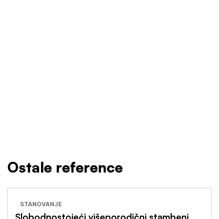
Ostale reference
STANOVANJE
Slobodnostojeći višeporodični stambeni