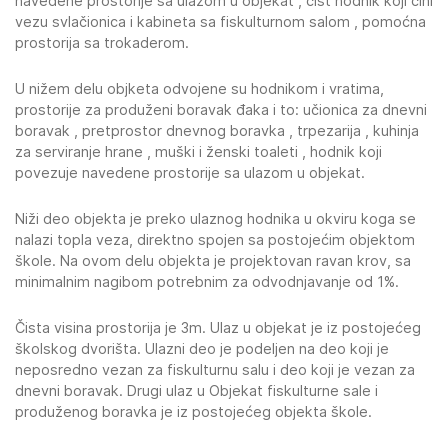
navedene prostorije sa ulazom u objekat , čist hodnik koji čini
vezu svlačionica i kabineta sa fiskulturnom salom , pomoćna
prostorija sa trokaderom.
U nižem delu objketa odvojene su hodnikom i vratima,
prostorije za produženi boravak đaka i to: učionica za dnevni
boravak , pretprostor dnevnog boravka , trpezarija , kuhinja
za serviranje hrane , muški i ženski toaleti , hodnik koji
povezuje navedene prostorije sa ulazom u objekat.
Niži deo objekta je preko ulaznog hodnika u okviru koga se
nalazi topla veza, direktno spojen sa postojećim objektom
škole. Na ovom delu objekta je projektovan ravan krov, sa
minimalnim nagibom potrebnim za odvodnjavanje od 1%.
Čista visina prostorija je 3m. Ulaz u objekat je iz postojećeg
školskog dvorišta. Ulazni deo je podeljen na deo koji je
neposredno vezan za fiskulturnu salu i deo koji je vezan za
dnevni boravak. Drugi ulaz u Objekat fiskulturne sale i
produženog boravka je iz postojećeg objekta škole.