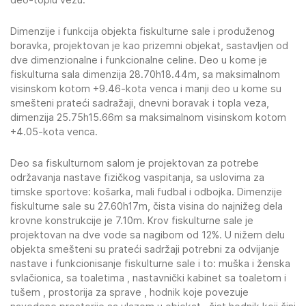
Dimenzije i funkcija objekta fiskulturne sale i produženog
boravka, projektovan je kao prizemni objekat, sastavljen od
dve dimenzionalne i funkcionalne celine. Deo u kome je
fiskulturna sala dimenzija 28.70h18.44m, sa maksimalnom
visinskom kotom +9.46-kota venca i manji deo u kome su
smešteni prateći sadražaji, dnevni boravak i topla veza,
dimenzija 25.75h15.66m sa maksimalnom visinskom kotom
+4.05-kota venca.
Deo sa fiskulturnom salom je projektovan za potrebe
održavanja nastave fizičkog vaspitanja, sa uslovima za
timske sportove: košarka, mali fudbal i odbojka. Dimenzije
fiskulturne sale su 27.60h17m, čista visina do najnižeg dela
krovne konstrukcije je 7.10m. Krov fiskulturne sale je
projektovan na dve vode sa nagibom od 12%. U nižem delu
objekta smešteni su prateći sadržaji potrebni za odvijanje
nastave i funkcionisanje fiskulturne sale i to: muška i ženska
svlačionica, sa toaletima , nastavnički kabinet sa toaletom i
tušem , prostorija za sprave , hodnik koje povezuje