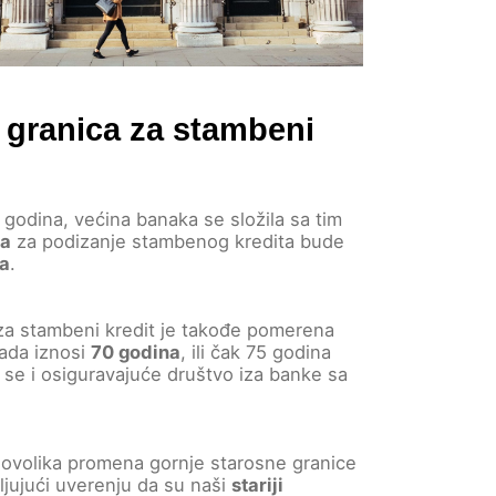
 granica za stambeni
 godina, većina banaka se složila sa tim
ca
za podizanje stambenog kredita bude
ta
.
za stambeni kredit je takođe pomerena
sada iznosi
70 godina
, ili čak 75 godina
o se i osiguravajuće društvo iza banke sa
 ovolika promena gornje starosne granice
jujući uverenju da su naši
stariji