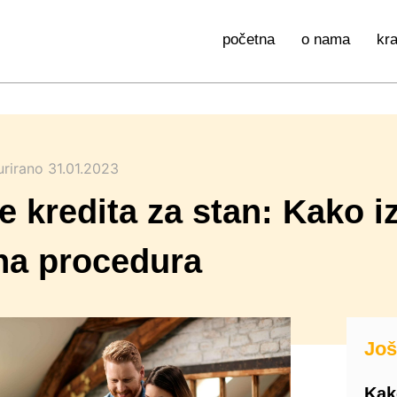
početna
o nama
kr
urirano 31.01.2023
e kredita za stan: Kako i
na procedura
Još
Kako