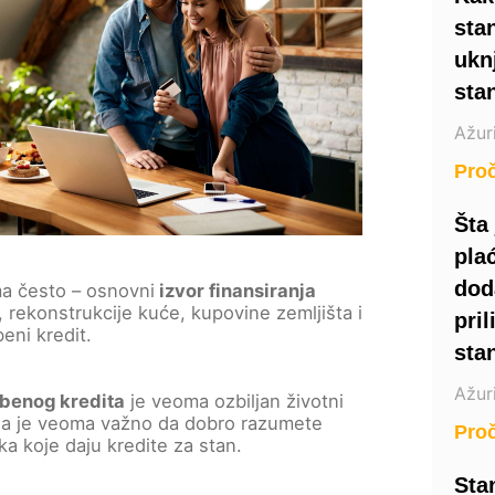
sta
ukn
sta
Ažur
Proč
Šta
pla
dod
ma često – osnovni
izvor finansiranja
, rekonstrukcije kuće, kupovine zemljišta i
pri
beni kredit.
sta
Ažur
benog kredita
je veoma ozbiljan životni
ga je veoma važno da dobro razumete
Proč
a koje daju kredite za stan.
Sta