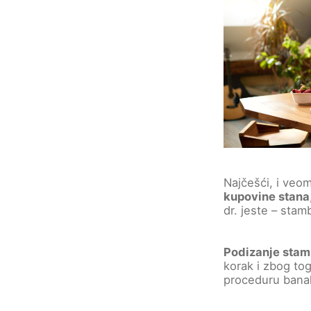
Najčešći, i veo
kupovine stana
dr. jeste – stam
Podizanje stam
korak i zbog to
proceduru banak