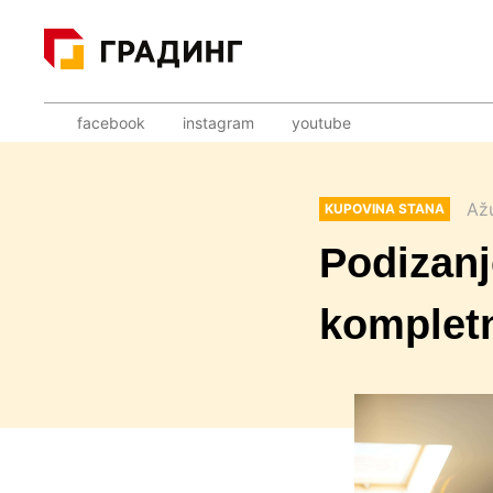
facebook
instagram
youtube
Až
KUPOVINA STANA
Podizanj
komplet