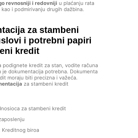
 revnosniji i redovniji
u plaćanju rata
 kao i podmirivanju drugih dažbina.
acija za stambeni
uslovi i potrebni papiri
eni kredit
a podignete kredit za stan, vodite računa
m je dokumentacija potrebna. Dokumenta
it moraju biti precizna i važeća.
entacija
za stambeni kredit
nosioca za stambeni kredit
zaposlenju
 Kreditnog biroa