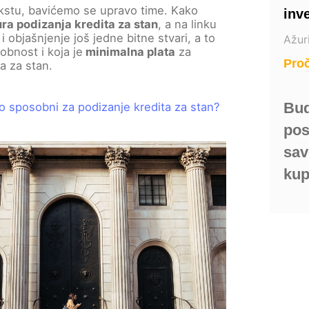
kstu, bavićemo se upravo time. Kako
inve
ra podizanja kredita za stan
, a na linku
i objašnjenje još jedne bitne stvari, a to
Ažur
obnost i koja je
minimalna plata
za
Proč
a za stan.
Bud
no sposobni za podizanje kredita za stan?
pos
sav
kup