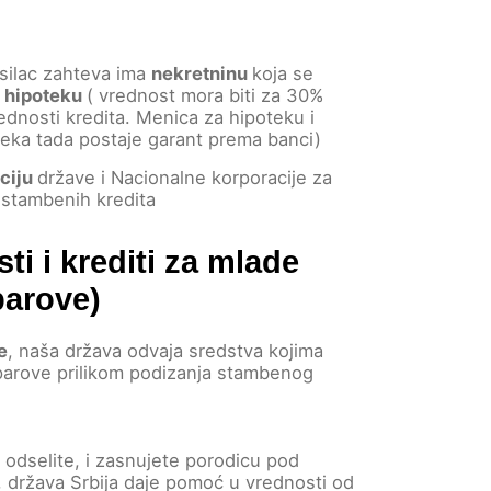
silac zahteva ima
nekretninu
koja se
d
hipoteku
( vrednost mora biti za 30%
ednosti kredita. Menica za hipoteku i
eka tada postaje garant prema banci)
ciju
države i Nacionalne korporacije za
 stambenih kredita
ti i krediti za mlade
parove)
e
, naša država odvaja sredstva kojima
arove prilikom podizanja stambenog
 odselite, i zasnujete porodicu pod
, država Srbija daje pomoć u vrednosti od