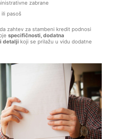
inistrativne zabrane
 ili pasoš
 da zahtev za stambeni kredit podnosi
toje
specifičnosti, dodatna
 detalji
koji se prilažu u vidu dodatne