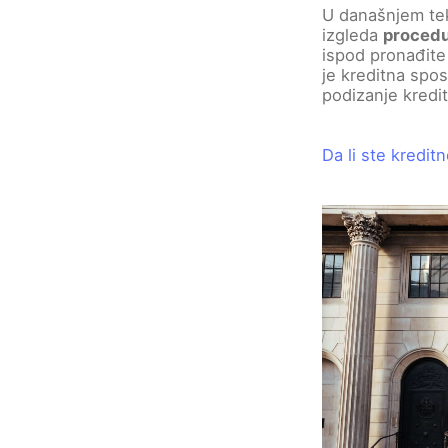
U današnjem te
izgleda
procedu
ispod pronađite 
je kreditna spos
podizanje kredit
Da li ste kredit