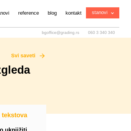
stanovi
anovi
reference
blog
kontakt
bgoffice@grading.rs
060 3 340 340
Svi saveti
zgleda
 tekstova
 uknjižiti