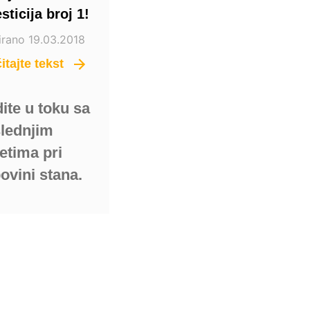
sticija broj 1!
irano 19.03.2018
itajte tekst
ite u toku sa
lednjim
etima pri
ovini stana.