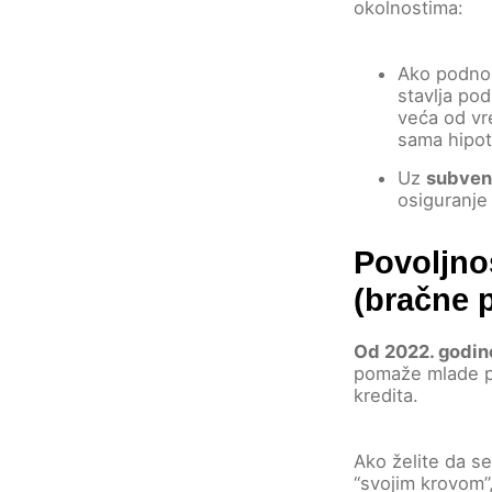
okolnostima:
Ako podno
stavlja po
veća od vr
sama hipot
Uz
subven
osiguranje
Povoljnos
(bračne 
Od 2022. godin
pomaže mlade p
kredita.
Ako želite da se
“svojim krovom”