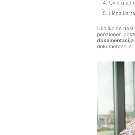
Uvid u adm
Lična karta
Ukoliko se desi
penzioner, pos
dokumentacija i
dokumentacije.