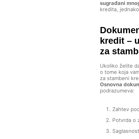
sugrađani mnogo
kredita, jednako
Dokument
kredit – 
za stamb
Ukoliko želite d
o tome koja va
za stambeni kred
Osnovna dokum
podrazumeva:
Zahtev pod
Potvrda o 
Saglasnost