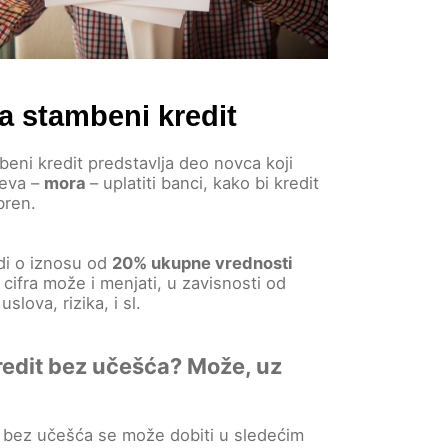
a stambeni kredit
eni kredit predstavlja deo novca koji
teva –
mora
– uplatiti banci, kako bi kredit
bren.
di o iznosu od
20% ukupne vrednosti
a cifra može i menjati, u zavisnosti od
slova, rizika, i sl.
edit bez učešća? Može, uz
 bez učešća se može dobiti u sledećim