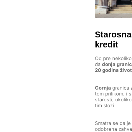
Starosna
kredit
Od pre nekoliko
da
donja grani
20 godina živo
Gornja
granica 
tom prilikom, i 
starosti, ukolik
tim složi.
Smatra se da je
odobrena zahval