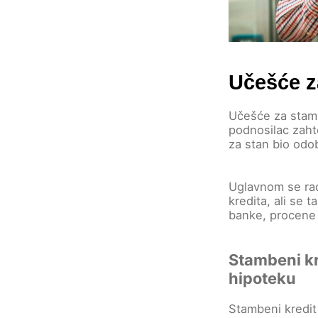
Učešće z
Učešće za stamb
podnosilac zah
za stan bio odo
Uglavnom se ra
kredita, ali se t
banke, procene u
Stambeni kr
hipoteku
Stambeni kredit