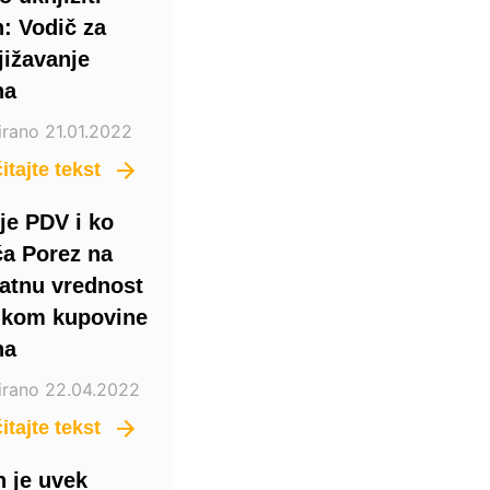
n: Vodič za
jižavanje
na
irano 21.01.2022
itajte tekst
 je PDV i ko
ća Porez na
atnu vrednost
likom kupovine
na
irano 22.04.2022
itajte tekst
n je uvek