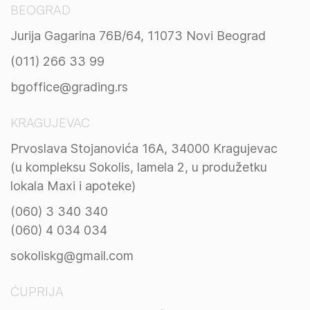
BEOGRAD
Jurija Gagarina 76B/64, 11073 Novi Beograd
(011) 266 33 99
bgoffice@grading.rs
KRAGUJEVAC
Prvoslava Stojanovića 16A, 34000 Kragujevac
(u kompleksu Sokolis, lamela 2, u produžetku
lokala Maxi i apoteke)
(060) 3 340 340
(060) 4 034 034
sokoliskg@gmail.com
ĆUPRIJA