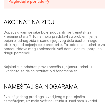
Pogledajte ponudu
AKCENAT NA ZIDU
Dopadaju vam se jake boje zidova,ali nije trenutak za
krečenje stana ? To ne mora predstavljati problem, jer je
bojenje jednog zida ili samo njegovog dela često mnogo
efektnije od bojenja cele prostorije. Takođe razne tehnike za
obradu zidova mogu oplemeniti vaš dom i dati mu potpuno
drugu percepciju.
Najbitnije je odabrati pravu površinu , nijansu i tehniku i
uverićete se da će rezultat biti fenomenalan.
NAMEŠTAJ SA NOGARAMA
Evo još jednog predloga izvodljivog s postojećim
nameštajem, uz malo veštine i truda u uradi sam izvedbi.