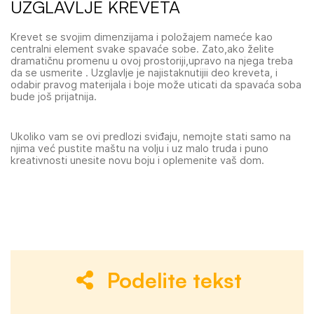
UZGLAVLJE KREVETA
Krevet se svojim dimenzijama i položajem nameće kao
centralni element svake spavaće sobe. Zato,ako želite
dramatičnu promenu u ovoj prostoriji,upravo na njega treba
da se usmerite . Uzglavlje je najistaknutijii deo kreveta, i
odabir pravog materijala i boje može uticati da spavaća soba
bude još prijatnija.
Ukoliko vam se ovi predlozi sviđaju, nemojte stati samo na
njima već pustite maštu na volju i uz malo truda i puno
kreativnosti unesite novu boju i oplemenite vaš dom.
Podelite tekst