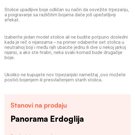
Stolice upadljive boje odličan su način da osvežite trpezariju,
a poigravanje sa različitim bojama daće još upečatljiviji
efekat.
Izaberite jedan model stolice ali ne budite potpuno dosledni
kada je reč o nijansama – na primer odaberite set stolica u
neutralnoj boji i među njih ubacite jednu ili dve u nekoj jarkoj
nijansi, a ako ste hrabri, neka svaki komad bude drugačije
boje.
Ukoliko ne kupujete nov trpezarijski nameštaj ,ovo možete
postići bojenjem ili presvlačenjem starih stolica.
Stanovi na prodaju
Panorama Erdoglija