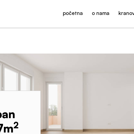
početna
o nama
kranov
ban
2
7
m