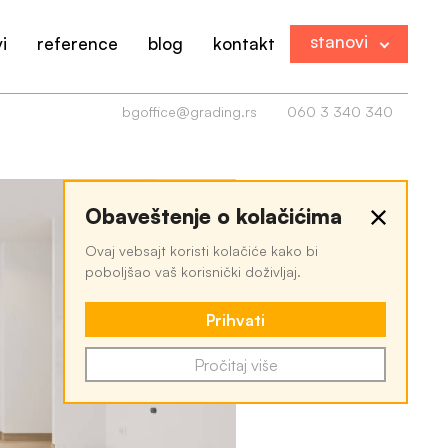
stanovi
i
reference
blog
kontakt
bgoffice@grading.rs
060 3 340 340
Obaveštenje o kolačićima
Ovaj vebsajt koristi kolačiće kako bi
poboljšao vaš korisnički doživljaj.
Prihvati
Pročitaj više