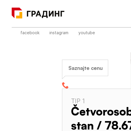
facebook
instagram
youtube
Saznajte cenu
+381 60 3 340 340
TIP 1
Četvoroso
sokoliskg@gmail.com
stan / 78.6