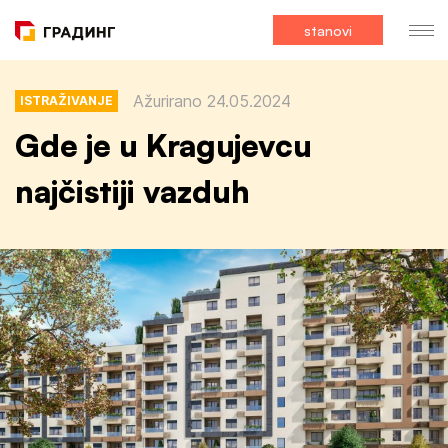
stanovi
Ažurirano 24.05.2024
ISTRAŽIVANJE
Gde je u Kragujevcu
najčistiji vazduh