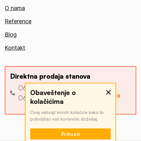
O nama
Reference
Blog
Kontakt
Direktna prodaja stanova
060 3 340 340
Obaveštenje o
Pogledajte ponudu
060 4 034 034
kolačićima
Ovaj vebsajt koristi kolačiće kako bi
poboljšao vaš korisnički doživljaj.
Prihvati