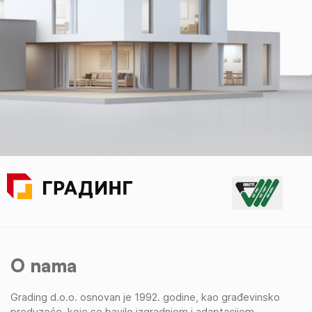
O nama
Grading d.o.o. osnovan je 1992. godine, kao građevinsko
preduzeće, koje se bavilo izgradnjom i adaptacijom