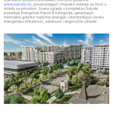
www.sokolis.rs
), predstavljajući vrhunsko rešenje za život u
skladu sa prirodom. Svaka zgrada u kompleksu Sokolis
poseduje Energetski Pasoš B kategorije, garantujući
minimalne gubitke toplotne energije i obezbeđujući visoku
energetsku efikasnost, udobnost i dugoročne uštede.