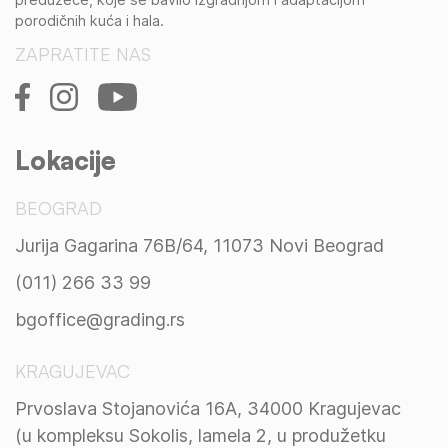
porodičnih kuća i hala.
ZAPRATITE NAS
Lokacije
BEOGRAD
Jurija Gagarina 76B/64, 11073 Novi Beograd
(011) 266 33 99
bgoffice@grading.rs
KRAGUJEVAC
Prvoslava Stojanovića 16A, 34000 Kragujevac
(u kompleksu Sokolis, lamela 2, u produžetku