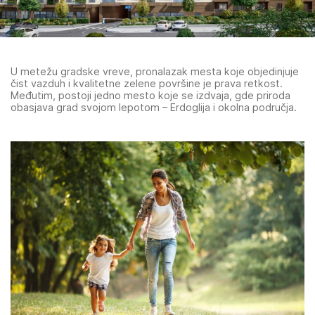
U metežu gradske vreve, pronalazak mesta koje objedinjuje
čist vazduh i kvalitetne zelene površine je prava retkost.
Međutim, postoji jedno mesto koje se izdvaja, gde priroda
obasjava grad svojom lepotom – Erdoglija i okolna područja.