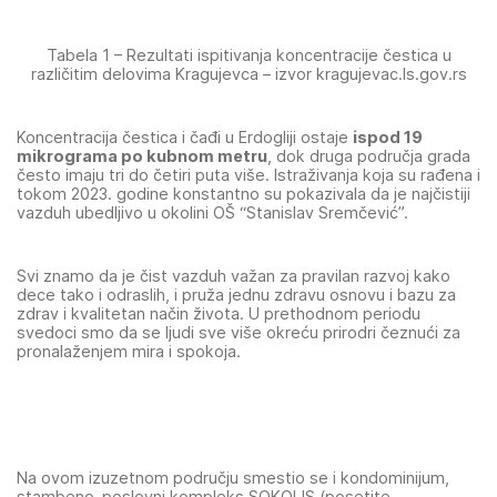
Tabela 1 – Rezultati ispitivanja koncentracije čestica u
različitim delovima Kragujevca – izvor kragujevac.ls.gov.rs
Koncentracija čestica i čađi u Erdogliji ostaje
ispod 19
mikrograma po kubnom metru
, dok druga područja grada
često imaju tri do četiri puta više. Istraživanja koja su rađena i
tokom 2023. godine konstantno su pokazivala da je najčistiji
vazduh ubedljivo u okolini OŠ “Stanislav Sremčević”.
Svi znamo da je čist vazduh važan za pravilan razvoj kako
dece tako i odraslih, i pruža jednu zdravu osnovu i bazu za
zdrav i kvalitetan način života. U prethodnom periodu
svedoci smo da se ljudi sve više okreću prirodri čeznući za
pronalaženjem mira i spokoja.
Na ovom izuzetnom području smestio se i kondominijum,
stambeno-poslovni kompleks SOKOLIS (posetite