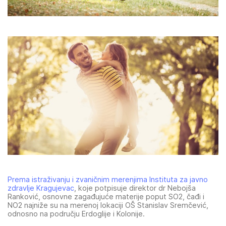
Prema istraživanju i zvaničnim merenjima Instituta za javno
zdravlje Kragujevac
, koje potpisuje direktor dr Nebojša
Ranković, osnovne zagađujuće materije poput SO2, čađi i
NO2 najniže su na merenoj lokaciji OŠ Stanislav Sremčević,
odnosno na području Erdoglije i Kolonije.