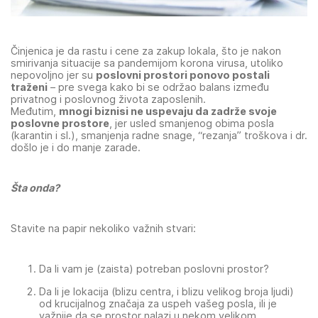
Činjenica je da rastu i cene za zakup lokala, što je nakon
smirivanja situacije sa pandemijom korona virusa, utoliko
nepovoljno jer su
poslovni prostori ponovo postali
traženi
– pre svega kako bi se održao balans između
privatnog i poslovnog života zaposlenih.
Međutim,
mnogi biznisi ne uspevaju da zadrže svoje
poslovne prostore
, jer usled smanjenog obima posla
(karantin i sl.), smanjenja radne snage, “rezanja” troškova i dr.
došlo je i do manje zarade.
Šta onda?
Stavite na papir nekoliko važnih stvari:
Da li vam je (zaista) potreban poslovni prostor?
Da li je lokacija (blizu centra, i blizu velikog broja ljudi)
od krucijalnog značaja za uspeh vašeg posla, ili je
važnije da se prostor nalazi u nekom velikom