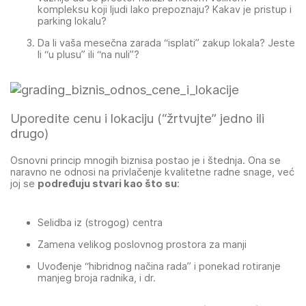
kompleksu koji ljudi lako prepoznaju? Kakav je pristup i
parking lokalu?
Da li vaša mesečna zarada “isplati” zakup lokala? Jeste
li “u plusu” ili “na nuli”?
Uporedite cenu i lokaciju (“žrtvujte” jedno ili
drugo)
Osnovni princip mnogih biznisa postao je i štednja. Ona se
naravno ne odnosi na privlačenje kvalitetne radne snage, već
joj se
podređuju stvari kao što su
:
Selidba iz (strogog) centra
Zamena velikog poslovnog prostora za manji
Uvođenje “hibridnog načina rada” i ponekad rotiranje
manjeg broja radnika, i dr.