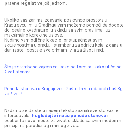
pravne regulative
još jednom.
Ukoliko vas zanima izdavanje poslovnog prostora u
Kragujevcu, mi u Gradingu vam možemo pomoći da dođete
do idealne kvadrature, u skladu sa svim pravilima i uz
maksimalno korektne uslove.
Nudimo vam odlične lokacije, pristupačnost svim
aktuelnostima u gradu, i stambenu zajednicu koja iz dana u
dan raste i postaje sve primamljivija za život i rad.
Šta je stambena zajednica, kako se formira i kako utiče na
život stanara
Ponuda stanova u Kragujevcu: Zašto treba odabrati baš Kg
za život?
Nadamo se da ste u našem tekstu saznali sve što vas je
interesovalo.
Pogledajte i našu ponudu stanova
i
odaberite novo mesto za život u skladu sa svim modernim
principima porodičnog i mirnog života.