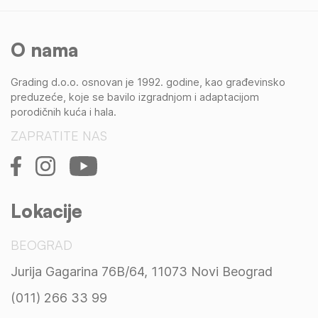
O nama
Grading d.o.o. osnovan je 1992. godine, kao građevinsko
preduzeće, koje se bavilo izgradnjom i adaptacijom
porodičnih kuća i hala.
ZAPRATITE NAS
Lokacije
BEOGRAD
Jurija Gagarina 76B/64, 11073 Novi Beograd
(011) 266 33 99