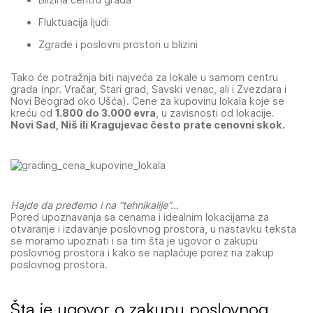
Fluktuacija ljudi
Zgrade i poslovni prostori u blizini
Tako će potražnja biti najveća za lokale u samom centru
grada (npr. Vračar, Stari grad, Savski venac, ali i Zvezdara i
Novi Beograd oko Ušća). Cene za kupovinu lokala koje se
kreću od
1.800 do 3.000 evra
, u zavisnosti od lokacije.
Novi Sad, Niš ili Kragujevac često prate cenovni skok.
Hajde da pređemo i na “tehnikalije”…
Pored upoznavanja sa cenama i idealnim lokacijama za
otvaranje i izdavanje poslovnog prostora, u nastavku teksta
se moramo upoznati i sa tim šta je ugovor o zakupu
poslovnog prostora i kako se naplaćuje porez na zakup
poslovnog prostora.
Šta je ugovor o zakupu poslovnog