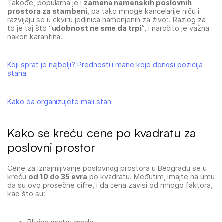
Takođe, popularna je i
zamena namenskih poslovnih
prostora za stambeni
, pa tako mnoge kancelarije niču i
razvijaju se u okviru jedinica namenjenih za život. Razlog za
to je taj što “
udobnost ne sme da trpi
”, i naročito je važna
nakon karantina.
Koji sprat je najbolji? Prednosti i mane koje donosi pozicija
stana
Kako da organizujete mali stan
Kako se kreću cene po kvadratu za
poslovni prostor
Cene za iznajmljivanje poslovnog prostora u Beogradu se u
kreću
od 10 do 35 evra
po kvadratu. Međutim, imajte na umu
da su ovo prosečne cifre, i da cena zavisi od mnogo faktora,
kao što su:
Blizina centru grada