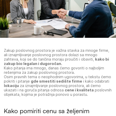
Zakup poslovnog prostora je važna stavka za mnoge firme,
ali iznajmljivanje poslovnog prostora dolazi sa mnogo
zahteva, koji se do tančina moraju proučiti i obaviti,
kako bi
zakup bio legalan i dugoročan.
Kako pitanja ima mnogo, danas ćemo govoriti o najboljim
rešenjima za zakup poslovnog prostora.
Osim pravnih tema o neophodnim ugovorima, u tekstu ćemo
pokriti i pitanje
gde smestiti sedište firme
i kako odabrati
lokaciju
za iznajmljivanje poslovnog prostora, ali ćemo
ukazati i na goruća pitanja odnosa
cene i kvaliteta
poslovnih
objekata, kojima je potražnja ponovo u porastu.
Kako pomiriti cenu sa željenim