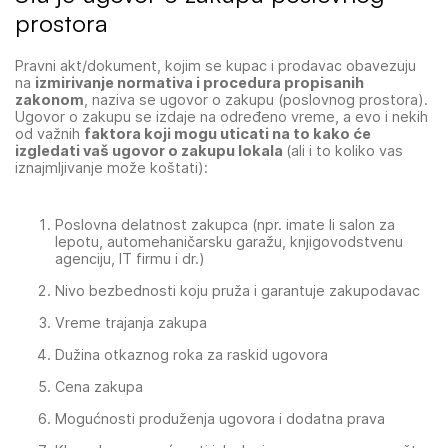
prostora
Pravni akt/dokument, kojim se kupac i prodavac obavezuju
na
izmirivanje normativa i procedura propisanih
zakonom
, naziva se ugovor o zakupu (poslovnog prostora).
Ugovor o zakupu se izdaje na određeno vreme, a evo i nekih
od važnih
faktora koji mogu uticati na to kako će
izgledati vaš ugovor o zakupu lokala
(ali i to koliko vas
iznajmljivanje može koštati):
Poslovna delatnost zakupca (npr. imate li salon za
lepotu, automehaničarsku garažu, knjigovodstvenu
agenciju, IT firmu i dr.)
Nivo bezbednosti koju pruža i garantuje zakupodavac
Vreme trajanja zakupa
Dužina otkaznog roka za raskid ugovora
Cena zakupa
Mogućnosti produženja ugovora i dodatna prava