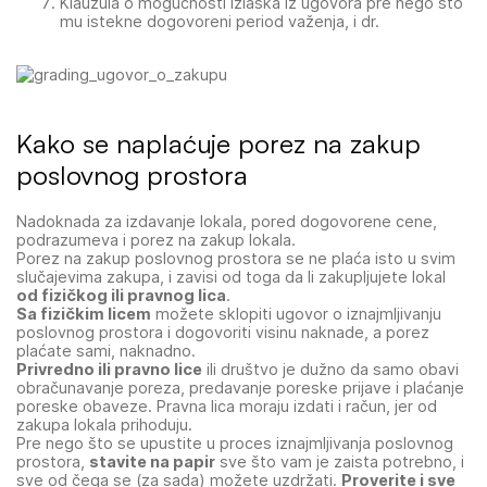
Klauzula o mogućnosti izlaska iz ugovora pre nego što
mu istekne dogovoreni period važenja, i dr.
Kako se naplaćuje porez na zakup
poslovnog prostora
Nadoknada za izdavanje lokala, pored dogovorene cene,
podrazumeva i porez na zakup lokala.
Porez na zakup poslovnog prostora se ne plaća isto u svim
slučajevima zakupa, i zavisi od toga da li zakupljujete lokal
od fizičkog ili pravnog lica
.
Sa fizičkim licem
možete sklopiti ugovor o iznajmljivanju
poslovnog prostora i dogovoriti visinu naknade, a porez
plaćate sami, naknadno.
Privredno ili pravno lice
ili društvo je dužno da samo obavi
obračunavanje poreza, predavanje poreske prijave i plaćanje
poreske obaveze. Pravna lica moraju izdati i račun, jer od
zakupa lokala prihoduju.
Pre nego što se upustite u proces iznajmljivanja poslovnog
prostora,
stavite na papir
sve što vam je zaista potrebno, i
sve od čega se (za sada) možete uzdržati.
Proverite i sve