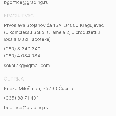
bgoffice@grading.rs
KRAGUJEVAC
Prvoslava Stojanovića 16A, 34000 Kragujevac
(u kompleksu Sokolis, lamela 2, u produžetku
lokala Maxi i apoteke)
(060) 3 340 340
(060) 4 034 034
sokoliskg@gmail.com
ĆUPRIJA
Kneza Miloša bb, 35230 Ćuprija
(035) 88 71 401
bgoffice@grading.rs