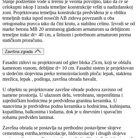
Stanje podzemne vode u terenu je veoma povoljno, tako da će se
celokupni iskop I izrada temeljne konstrukcije vršiti u nadizdanskoj
zoni. Projektovana temeljna konstrukcija predviđena je u obliku
temeljnih traka ispod nosećih AB zidova povezanih u oba
ortogonalna pravca tako da čini krutu, a stabilnu celinu. Izvodi se od
marke betona MB 20 armiranog glatkom armaturom sa debljinom
temeljne trake dt= 40 cm, a širinom i potrebnom armaturom prema
statičkom proračunu.
Završna zgrada
Fasadni zidovi su projektovani od giter bloka 25cm, koji se oblažu
kamenom vunom, debljine d= 10 cm. Fasadni sistem je projektovan
u sledećim slojevima preko termoizolacionih ploča: lepak, staklena
mrežica, lepak , podloga, završna obrada bavalit.
U objektu su projektovane završne obrade podova zavisno od
namene prostorija. U ulaznom delu, vetrobranu, stepeništima i
zajedničkim hodnicima je predviđena granitna keramika. U
stanovima je predviđena podna keramika u hodnicima, kuhinjama,
kupatilima, balkonima i lođama, dok je u dnevnim i spavaćim
sobama predviđen laminat.
Završna obrada se postavlja na prethodno postavljene slojeve
cementnog estriha,termoizolacije, hidroizolacije i drugih slojeva