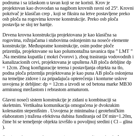
podruma i sa izlaskom u tavan koji se ne koristi. Krov je
projektovan kao dvovodan sa nagibom krovnih ravni od 25º. Krovni
pokrivač je klasičan crep , koji se fiksira na letve postavljene preko
osb ploča na rogovima krovne konstrukcije. Preko osb ploča
postavlja se sloj ter hartije.
Drvena krovna konstrukcija projektovana je kao klasična sa
rogovima, rožnjačama i stubovima oslonjenim na noseće elemente
konstrukcije. Međuspratne konstrukcije, osim podne ploče
prizemlja, projektovane su kao polumontažna tavanica tipa ” LMT ”
.Na mestima kupatila ( mokri čvorovi ), zbog trasiranja vodovodnih i
kanalizacionih cevi, projektovana je upuštena AB ploča debljine dp
= 12cm. Zbog konfiguracije terena i postavljanja objekta na tlo,
podna ploča prizemlja projektovana je kao puna AB ploča oslonjena
na temeljne zidove i za pripadajuća opterećenja i konturne uslove
usvojena je debljine: dp = 12cm a izvodi se od betona marke MB30
armiranog mrežastom i rebrastom armaturom.
Glavni noseći sistem konstrukcije je zidani u kombinaciji sa
skeletnim. Vertikalna komunikacija omogućena je dvokrakim
kolenastim stepenišnim . Usvojena je minimalna ( geotehničkim
elaboratom ) tražena efektivna dubina fundiranja od Df min=1.20m,
čime bi se temeljenje objekta izvršilo u povoljnoj sredini ( Cl – glina
).