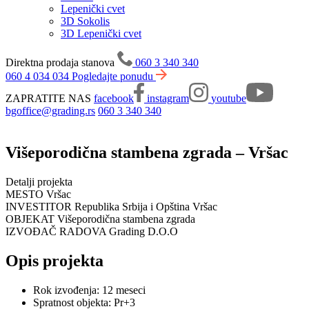
Lepenički cvet
3D Sokolis
3D Lepenički cvet
Direktna prodaja stanova
060 3 340 340
060 4 034 034
Pogledajte ponudu
ZAPRATITE NAS
facebook
instagram
youtube
bgoffice@grading.rs
060 3 340 340
Višeporodična stambena zgrada – Vršac
Detalji projekta
MESTO
Vršac
INVESTITOR
Republika Srbija i Opština Vršac
OBJEKAT
Višeporodična stambena zgrada
IZVOĐAČ RADOVA
Grading D.O.O
Opis projekta
Rok izvođenja: 12 meseci
Spratnost objekta: Pr+3