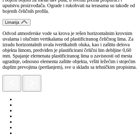
uputstvu proizvođača. Ograde i rukohvati na terasama su takođe od
bojenih čeličnih profila.
Limarija
Odvod atmosferske vode sa krova je rešen horizontalnim krovnim
uvalama i olučnim vertikalama od plastificiranog čeličnog lima. Za
izradu horizontalnih uvala ivertikalnih oluka, kao i zaštitu delova
objekta limom, predviđen je plastificirani čelični lim debljine 0,60
mm. Spajanje elemenata plastificiranog lima u zavisnosti od mesta
ugradnje, odnosno elementa zaštite objekta, vršiti ležećim i stojećim
duplim prevojima (pertlanjem), sve u skladu sa tehničkim propisima.