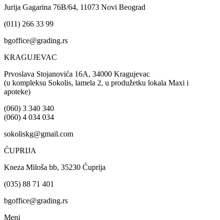
Jurija Gagarina 76B/64, 11073 Novi Beograd
(011) 266 33 99
bgoffice@grading.rs
KRAGUJEVAC
Prvoslava Stojanovića 16A, 34000 Kragujevac
(u kompleksu Sokolis, lamela 2, u produžetku lokala Maxi i
apoteke)
(060) 3 340 340
(060) 4 034 034
sokoliskg@gmail.com
ĆUPRIJA
Kneza Miloša bb, 35230 Ćuprija
(035) 88 71 401
bgoffice@grading.rs
Meni