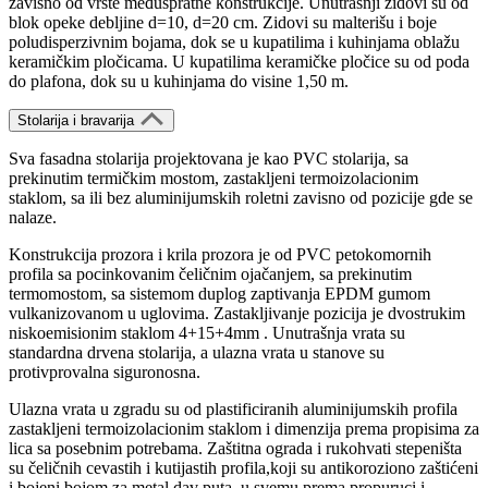
zavisno od vrste međuspratne konstrukcije. Unutrašnji zidovi su od
blok opeke debljine d=10, d=20 cm. Zidovi su malterišu i boje
poludisperzivnim bojama, dok se u kupatilima i kuhinjama oblažu
keramičkim pločicama. U kupatilima keramičke pločice su od poda
do plafona, dok su u kuhinjama do visine 1,50 m.
Stolarija i bravarija
Sva fasadna stolarija projektovana je kao PVC stolarija, sa
prekinutim termičkim mostom, zastakljeni termoizolacionim
staklom, sa ili bez aluminijumskih roletni zavisno od pozicije gde se
nalaze.
Konstrukcija prozora i krila prozora je od PVC petokomornih
profila sa pocinkovanim čeličnim ojačanjem, sa prekinutim
termomostom, sa sistemom duplog zaptivanja EPDM gumom
vulkanizovanom u uglovima. Zastakljivanje pozicija je dvostrukim
niskoemisionim staklom 4+15+4mm . Unutrašnja vrata su
standardna drvena stolarija, a ulazna vrata u stanove su
protivprovalna siguronosna.
Ulazna vrata u zgradu su od plastificiranih aluminijumskih profila
zastakljeni termoizolacionim staklom i dimenzija prema propisima za
lica sa posebnim potrebama. Zaštitna ograda i rukohvati stepeništa
su čeličnih cevastih i kutijastih profila,koji su antikoroziono zaštićeni
i bojeni bojom za metal dav puta, u svemu prema propuruci i