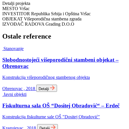
Detalji projekta
MESTO
Vršac
INVESTITOR
Republika Srbija i Opština Vršac
OBJEKAT
Višeporodična stambena zgrada
IZVOĐAČ RADOVA
Grading D.O.O
Ostale reference
Stanovanje
Slobodnostojeći višeporodični stambeni objekat –
Obrenovac
Konstrukcija višeporodičnog stambenog objekta
Obrenovac , 2018
Detalji
Javni objekti
Fiskulturna sala OŠ “Dositej Obradović“ – Erdeč
Konstrukcija fiskulturne sale OŠ "Dositej Obradović"
Kragujevac , 2018
Detalji