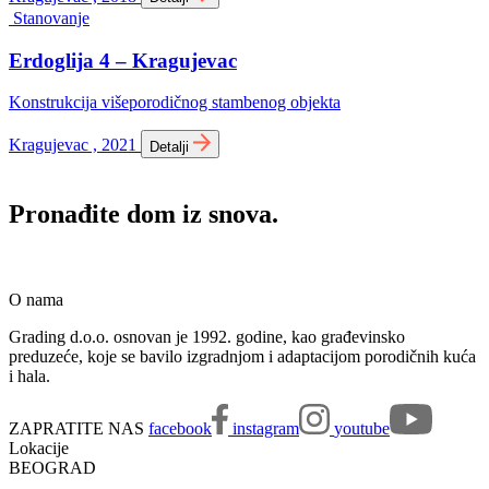
Stanovanje
Erdoglija 4 – Kragujevac
Konstrukcija višeporodičnog stambenog objekta
Kragujevac , 2021
Detalji
Pronađite dom iz snova.
O nama
Grading d.o.o. osnovan je 1992. godine, kao građevinsko
preduzeće, koje se bavilo izgradnjom i adaptacijom porodičnih kuća
i hala.
ZAPRATITE NAS
facebook
instagram
youtube
Lokacije
BEOGRAD