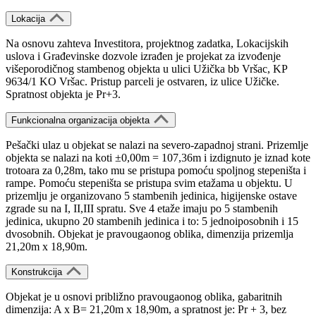
Lokacija
Na osnovu zahteva Investitora, projektnog zadatka, Lokacijskih
uslova i Građevinske dozvole izrađen je projekat za izvođenje
višeporodičnog stambenog objekta u ulici Užička bb Vršac, KP
9634/1 KO Vršac. Pristup parceli je ostvaren, iz ulice Užičke.
Spratnost objekta je Pr+3.
Funkcionalna organizacija objekta
Pešački ulaz u objekat se nalazi na severo-zapadnoj strani. Prizemlje
objekta se nalazi na koti ±0,00m = 107,36m i izdignuto je iznad kote
trotoara za 0,28m, tako mu se pristupa pomoću spoljnog stepeništa i
rampe. Pomoću stepeništa se pristupa svim etažama u objektu. U
prizemlju je organizovano 5 stambenih jedinica, higijenske ostave
zgrade su na I, II,III spratu. Sve 4 etaže imaju po 5 stambenih
jedinica, ukupno 20 stambenih jedinica i to: 5 jednoiposobnih i 15
dvosobnih. Objekat je pravougaonog oblika, dimenzija prizemlja
21,20m x 18,90m.
Konstrukcija
Objekat je u osnovi približno pravougaonog oblika, gabaritnih
dimenzija: A x B= 21,20m x 18,90m, a spratnost je: Pr + 3, bez