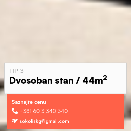
TIP 3
2
Dvosoban stan / 44
m
Saznajte cenu
+381 60 3 340 340
sokoliskg@gmail.com