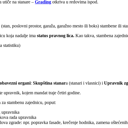
a utiče na stanare –
Grading
otkriva u redovima ispod.
a
(stan, poslovni prostor, garaža, garažno mesto ili boks) stambene ili 
icu koja nadalje ima
status pravnog lica.
Kao takva, stambena zajednic
 statistiku)
obavezni organi
:
Skupština stanar
a (stanari i vlasnici) i
Upravnik z
je upravnik, kojem mandat traje četiri godine.
a
za stambenu zajednicu, poput:
g upravnika
škova rada upravnika
ova zgrade: npr. popravka fasade, krečenje hodnika, zamena oštećenih 