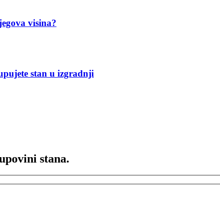
jegova visina?
upujete stan u izgradnji
upovini stana.