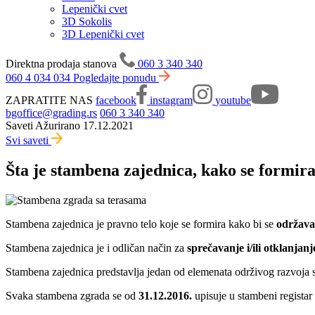
Lepenički cvet
3D Sokolis
3D Lepenički cvet
Direktna prodaja stanova
060 3 340 340
060 4 034 034
Pogledajte ponudu
ZAPRATITE NAS
facebook
instagram
youtube
bgoffice@grading.rs
060 3 340 340
Saveti
Ažurirano 17.12.2021
Svi saveti
Šta je stambena zajednica, kako se formira
Stambena zajednica je pravno telo koje se formira kako bi se
održava
Stambena zajednica je i odličan način za
sprečavanje i/ili otklanjanj
Stambena zajednica predstavlja jedan od elemenata održivog razvoja s
Svaka stambena zgrada se od
31.12.2016.
upisuje u stambeni registar 