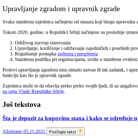
Upravljanje zgradom i upravnik zgrade
Svaka stambena zajednica sačinjenu od stanara koji biraju upravnika zg
Tokom 2020. godine, u Republici Srbiji načinjene su poslednje izmen
Održivog razvoja stanovanja
Upravljanje, korišćenje i održavanje zajedničkih i posebnih pros
Regulisanje postupka
iseljenja i preseljenja
Stambena podrška pri registracijama, uvidu u stambene evidenci
Poslovi upravljanja zgradom nisu nimalo naivan ili lak zadatak, i up
funkciju kao što je upravnik zgrade.
Zajednica može to da obavlja preko preko svojih ljudi, ili uz angažo
na sajtu Vlade Republike Srbije
.
Još tekstova
Šta je depozit za kupovinu stana i kako se određuje n
Ažurirano 05.11.2021
Pročitajte tekst