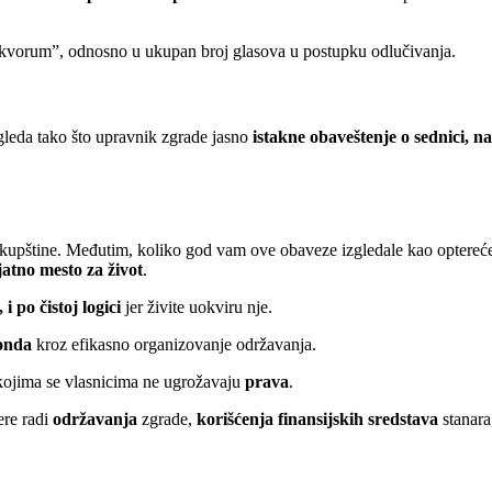
kvorum”, odnosno u ukupan broj glasova u postupku odlučivanja.
gleda tako što upravnik zgrade jasno
istakne obaveštenje o sednici, 
upštine. Međutim, koliko god vam ove obaveze izgledale kao opterećenje 
jatno mesto za život
.
 i po čistoj logici
jer živite uokviru nje.
fonda
kroz efikasno organizovanje održavanja.
 kojima se vlasnicima ne ugrožavaju
prava
.
ere radi
održavanja
zgrade,
korišćenja finansijskih sredstava
stanar