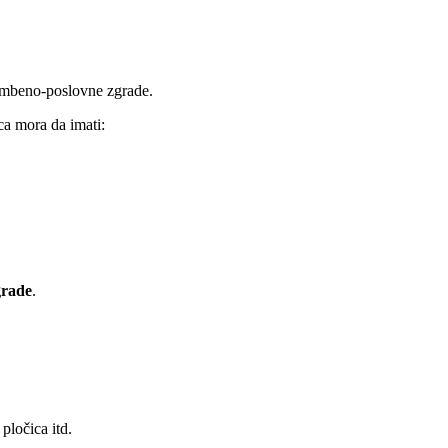
stambeno-poslovne zgrade.
a mora da imati:
grade
.
pločica itd.