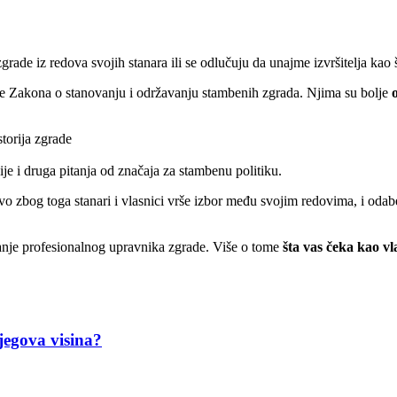
rade iz redova svojih stanara ili se odlučuju da unajme izvršitelja kao 
e Zakona o stanovanju i održavanju stambenih zgrada. Njima su bolje
o
torija zgrade
je i druga pitanja od značaja za stambenu politiku.
ravo zbog toga stanari i vlasnici vrše izbor među svojim redovima, i od
vanje profesionalnog upravnika zgrade. Više o tome
šta vas čeka kao v
jegova visina?