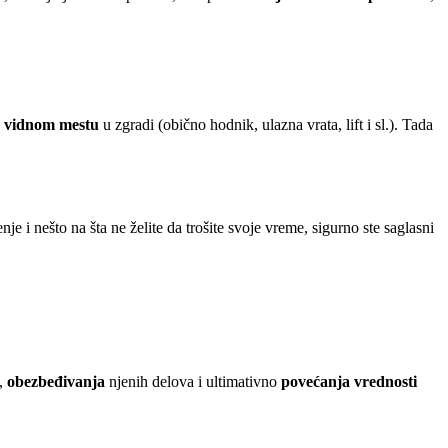
na vidnom mestu
u zgradi (obično hodnik, ulazna vrata, lift i sl.). Tada
i nešto na šta ne želite da trošite svoje vreme, sigurno ste saglasni
a,
obezbeđivanja
njenih delova i ultimativno
povećanja vrednosti