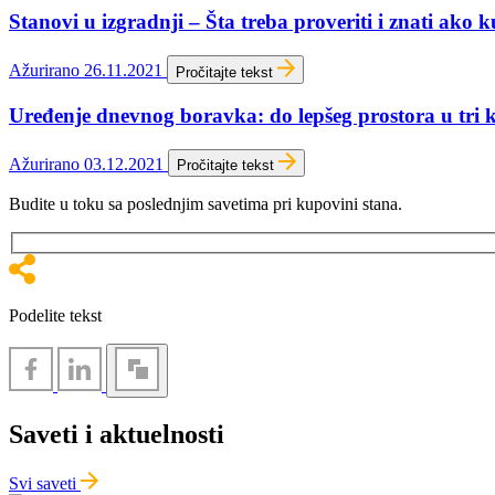
Stanovi u izgradnji – Šta treba proveriti i znati ako k
Ažurirano 26.11.2021
Pročitajte tekst
Uređenje dnevnog boravka: do lepšeg prostora u tri 
Ažurirano 03.12.2021
Pročitajte tekst
Budite u toku sa poslednjim savetima pri kupovini stana.
Podelite tekst
Saveti i aktuelnosti
Svi saveti