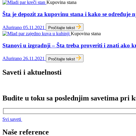
Kupovina stana
Šta je depozit za kupovinu stana i kako se određuje n
Ažurirano 05.11.2021
Pročitajte tekst
Kupovina stana
Stanovi u izgradnji – Šta treba proveriti i znati ako k
Ažurirano 26.11.2021
Pročitajte tekst
Saveti i aktuelnosti
Budite u toku sa poslednjim savetima pri k
Svi saveti
Naše reference