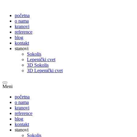
početna
o nama
kranovi
reference
blog
kontakt
stanovi
Sokolis
Lepenički cvet
3D Sokolis
3D Lepenički cvet
Meni
početna
o nama
kranovi
reference
blog
kontakt
stanovi
Sokolis