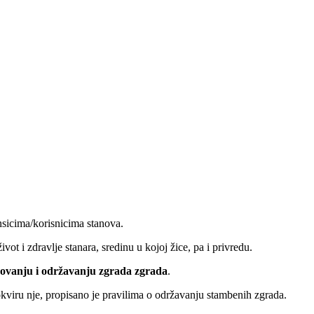
ansicima/korisnicima stanova.
vot i zdravlje stanara, sredinu u kojoj žice, pa i privredu.
ovanju i održavanju zgrada zgrada
.
uokviru nje, propisano je pravilima o održavanju stambenih zgrada.