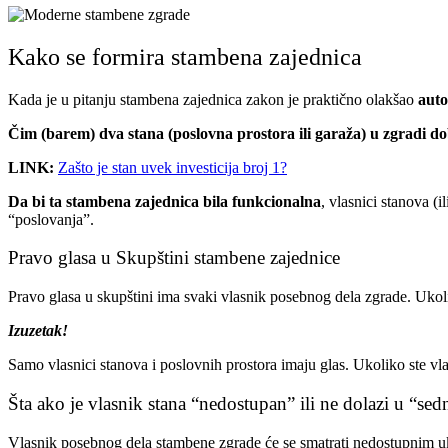
Kako se formira stambena zajednica
Kada je u pitanju stambena zajednica zakon je praktično olakšao
auto
Čim (barem) dva stana (poslovna prostora ili garaža) u zgradi do
LINK:
Zašto je stan uvek investicija broj 1?
Da bi ta stambena zajednica bila funkcionalna
, vlasnici stanova (i
“poslovanja”.
Pravo glasa u Skupštini stambene zajednice
Pravo glasa u skupštini ima svaki vlasnik posebnog dela zgrade. Ukol
Izuzetak!
Samo vlasnici stanova i poslovnih prostora imaju glas. Ukoliko ste v
Šta ako je vlasnik stana “nedostupan” ili ne dolazi u “se
Vlasnik posebnog dela stambene zgrade će se smatrati nedostupnim u