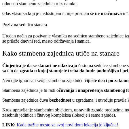
odnosno stambenu zajednicu o izostanku.
Glas vlasnika koji je nedostupan ili nije prisutan se
ne uračunava
u “
Poziv na sednicu stanara
Uredan način za pozivanje vlasnika na sednicu stambene zajednice iz
se prilaže dnevni red, mesto održavanja i satnica.
Kako stambena zajednica utiče na stanare
Činjenica je da se stanari ne odazivaju
često na sednice stambene sk
sa tim da
zgrada u kojoj stanujete treba da bude podnošljivo i pri
Nemojte ignorisati svoju stambenu zajednicu
čiji ste deo i po zakonu,
Stambena zajednica je tu radi
očuvanja i unapređenja stambenog 
Stambena zajednica čuva
bezbednost
u zgradama, i utvrđuje pravila
Kroz upravljanje stambenim objektom, upravnik zgrade preduzima m
zasebnih jedinica i čitavog kompleksa (lokacije i same zgrade).
LINK:
Kada tražite mesto za svoj novi dom lokacija je ključna!