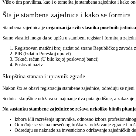
Više o tim pravilima, kao i o tome šta je stambena zajednica i kako on
Šta je stambena zajednica i kako se formira
Stambena zajednica je
organizacija svih vlasnika posebnih jedinic
Samo vlasnici mogu da se upišu u stambeni registar i formiraju zajedn
Registrovan matični broj (izdat od strane Republičkog zavoda za
PIB (Izdat u Poreskoj upravi)
Tekući račun (U bilo kojoj poslovnoj banci)
Poslovni naziv
Skupština stanara i upravnik zgrade
Nakon što se obavi registracija stambene zajednice, određuju se njeni
Sednica skupštine održava se najmanje dva puta godišnje, a zakazuje 
Na sastanku stambene zajednice se rešava nekoliko bitnih pitanj
Izbora i/ili razrešenja upravnika, odnosno izbora profesionalno
Određuje se visina mesečnog troška za održavanje zgrade i tro
Određuju se naknade za investiciono održavanje zajedničkih del