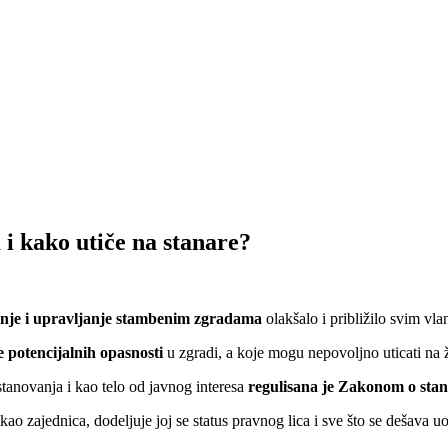
 i kako utiče na stanare?
nje i upravljanje stambenim zgradama
olakšalo i približilo svim vl
e potencijalnih opasnosti
u zgradi, a koje mogu nepovoljno uticati na ži
tanovanja i kao telo od javnog interesa
regulisana je Zakonom o stan
kao zajednica, dodeljuje joj se status pravnog lica i sve što se dešava 