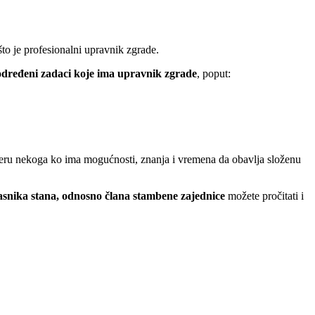
što je profesionalni upravnik zgrade.
dređeni zadaci koje ima upravnik zgrade
, poput:
aberu nekoga ko ima mogućnosti, znanja i vremena da obavlja složenu
lasnika stana, odnosno člana stambene zajednice
možete pročitati i