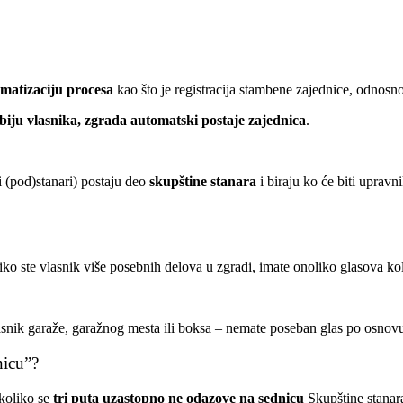
matizaciju procesa
kao što je registracija stambene zajednice, odnosno
biju vlasnika, zgrada automatski postaje zajednica
.
li (pod)stanari) postaju deo
skupštine stanara
i biraju ko će biti uprav
iko ste vlasnik više posebnih delova u zgradi, imate onoliko glasova ko
lasnik garaže, garažnog mesta ili boksa – nemate poseban glas po osnovu
dnicu”?
koliko se
tri puta uzastopno ne odazove na sednicu
Skupštine stanar