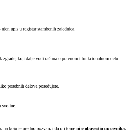
 njen upis u registar stambenih zajednica.
nik zgrade, koji dalje vodi računa o pravnom i funkcionalnom delu
liko posebnih delova posedujete.
 svojine.
a, na koju je uredno pozvan, i da pri tome
nije obavestio upravnika
,