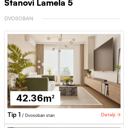
Stanovi Lamela 5
DVOSOBAN
42.36
m
2
Tip 1
Detalji
/
Dvosoban stan