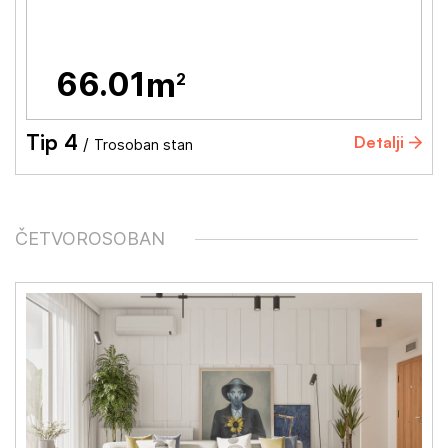
66.01
m
2
Tip 4
Detalji
/
Trosoban stan
ČETVOROSOBAN