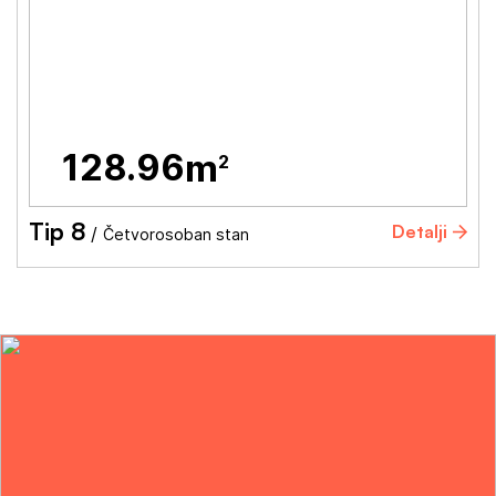
128.96
m
2
Tip 8
Detalji
/
Četvorosoban stan