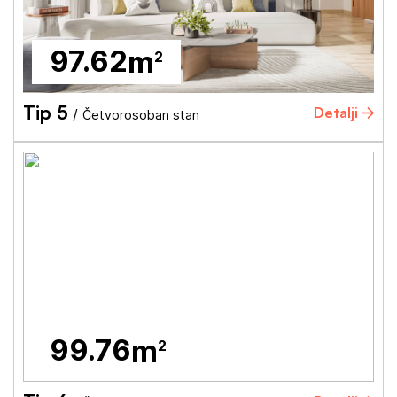
97.62
m
2
Tip 5
Detalji
/
Četvorosoban stan
99.76
m
2