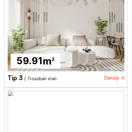
59.91
m
2
Tip 3
Detalji
/
Trosoban stan