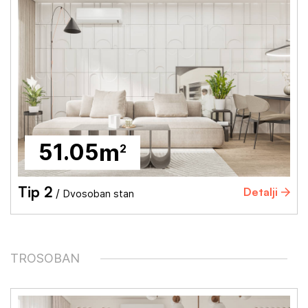
51.05
m
2
Tip 2
Detalji
/
Dvosoban stan
TROSOBAN