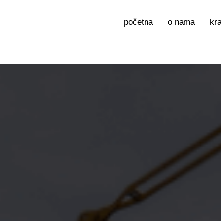
početna
o nama
kr