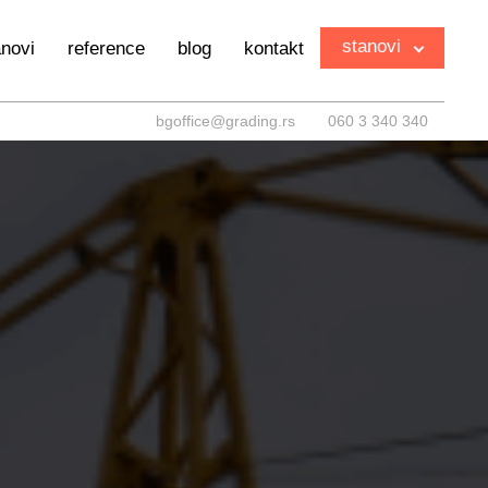
stanovi
anovi
reference
blog
kontakt
bgoffice@grading.rs
060 3 340 340