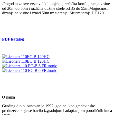
-Pogodan za sve vrste velikih objekte, rezličita konfiguracija visine
od 20m do 50m i različite dužine strele od 35 do 55m.Mogućnost
dizanja na visine i iznad 50m uz sidrenje. Sistem tornja HC120.
PDF katalog
O nama
Grading d.o.o. osnovan je 1992. godine, kao građevinsko
preduzeće, koje se bavilo izgradnjom i adaptacijom porodičnih kuća