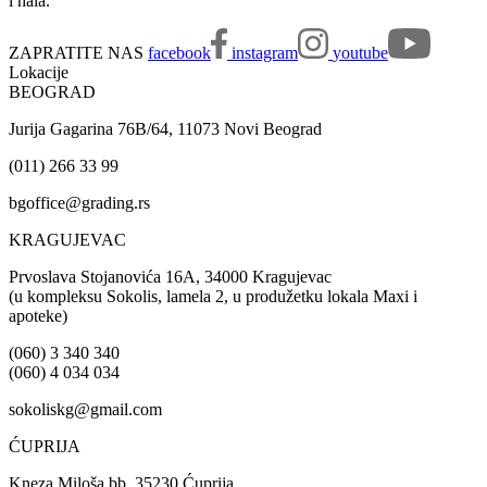
i hala.
ZAPRATITE NAS
facebook
instagram
youtube
Lokacije
BEOGRAD
Jurija Gagarina 76B/64, 11073 Novi Beograd
(011) 266 33 99
bgoffice@grading.rs
KRAGUJEVAC
Prvoslava Stojanovića 16A, 34000 Kragujevac
(u kompleksu Sokolis, lamela 2, u produžetku lokala Maxi i
apoteke)
(060) 3 340 340
(060) 4 034 034
sokoliskg@gmail.com
ĆUPRIJA
Kneza Miloša bb, 35230 Ćuprija