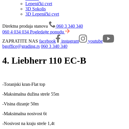
Lepenički cvet
3D Sokolis
3D Lepenički cvet
Direktna prodaja stanova
060 3 340 340
060 4 034 034
Pogledajte ponudu
ZAPRATITE NAS
facebook
instagram
youtube
bgoffice@grading.rs
060 3 340 340
4. Liebherr 110 EC-B
-Toranjski kran-Flat top
-Maksimalna dužina strele 55m
-Visina dizanje 50m
-Maksimalna nosivost 6t
-Nosivost na kraju strele 1,4t