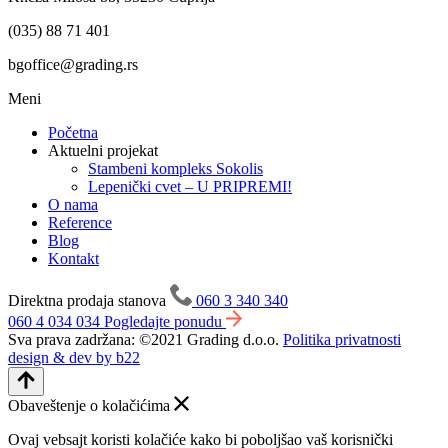
(035) 88 71 401
bgoffice@grading.rs
Meni
Početna
Aktuelni projekat
Stambeni kompleks Sokolis
Lepenički cvet – U PRIPREMI!
O nama
Reference
Blog
Kontakt
Direktna prodaja stanova
060 3 340 340
060 4 034 034
Pogledajte ponudu
Sva prava zadržana: ©2021 Grading d.o.o.
Politika privatnosti
design & dev by b22
Obaveštenje o kolačićima
Ovaj vebsajt koristi kolačiće kako bi poboljšao vaš korisnički